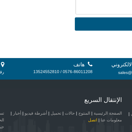

لالكتروني
هاتف
 أ.
0576-86011208 / 13524552810
رقم 56، منطقة دانشان الصناعية، 
sales@
الإنتقال السريع
الصفحة الرئيسية
|
المنتوج
|
حالات
|
تحميل
|
أشرطة فيديو
|
أخبار
|
|
معلومات عنا
|
اتصل
الح
جيد