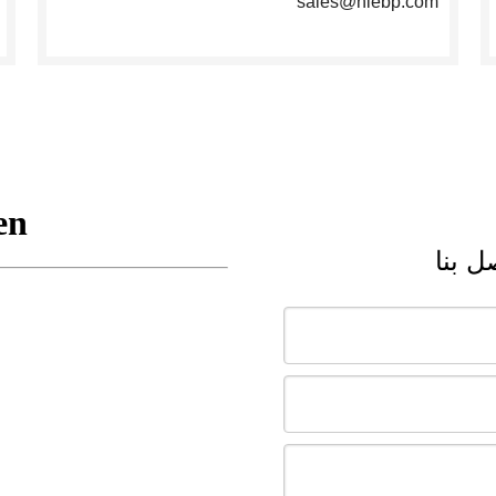
sales@hiebp.com
 بنا