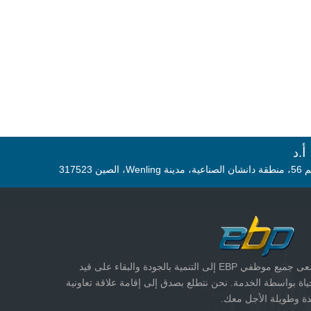
د
مدينة Wenling، الصين 317523
تسعى جميع موظفي EBP إلى التنمية بالجودة والبقاء على قيد
ياة بواسطة الخدمة. نحن نتطلع بصدق إلى إقامة علاقة تعاونية
ة وطويلة الأجل معك.