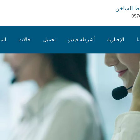
ط الساخن
057
ا
الإخبارية
أشرطة فيديو
تحميل
حالات
الم