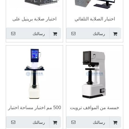
اختبار الصلابة التلقائي
اختبار صلابة برينيل على
التلقائي بالكامل Brinell
الانترنت لأسطوانات الغاز
رسالتك
رسالتك
HBS-750ZX
Rockwell Vickers
Hardness Test BRV-
250AZ
خمسة من المواقف ترويت
500 مم اختبار مساحة اختبار
ثلاثة مسننة هدفين اختبار
صلابة BRINELL BIG
رسالتك
رسالتك
صلابة برينيل الرقمية