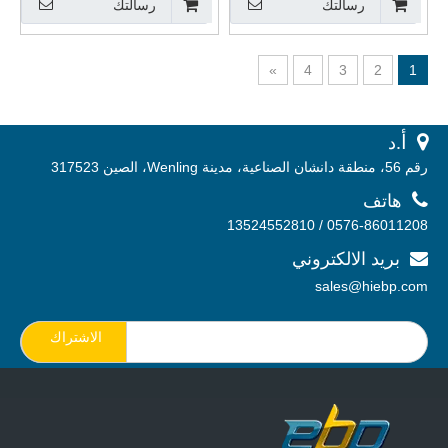
رسالتك
رسالتك
»
4
3
2
1
 أ.
د
رقم 56، منطقة دانشان الصناعية، مدينة Wenling، الصين 317523

هاتف
0576-86011208 / 13524552810
بريد الالكتروني

sales@hiebp.com
الاشتراك