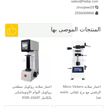
sales@hiebp.com
zhoujiwei29.

2556068868

المنتجات الموصى بها
اختبار صلابة Micro Vickers
اختبار صلابة روكويل سطحي
آل
الرقمي مع برج تلقائي evick-
روكويل التوأم الأوتوماتيكي
150TP
1at
بالكامل RSR-150AT