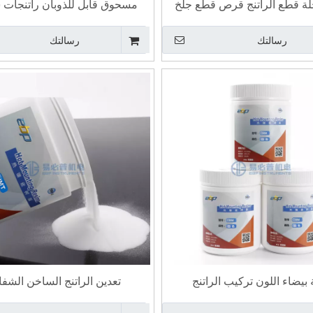
لة قطع الراتنج قرص قطع جلخ
مسحوق قابل للذوبان راتنجات 
الساخنة تصاعد
رسالتك
رسالتك
ز اختبار الصلابة اليدوي العالمي يجمع بين
جهاز اختبار صلابة برينل الرقمي ل
ييس صلابة روكويل برينل فيكرز
يتبع طريقة اختبار المعادن ISO 6506
 بيضاء اللون تركيب الراتنج
تعدين الراتنج الساخن الشف