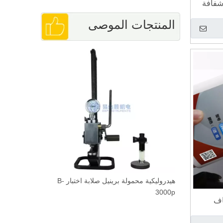
شفافة
المنتجات الموصى
لبرج اليدوي
بها
هيدروليكية محمولة برينيل صلابة اختبار B-
آلة تلميع ال
3000p
اف