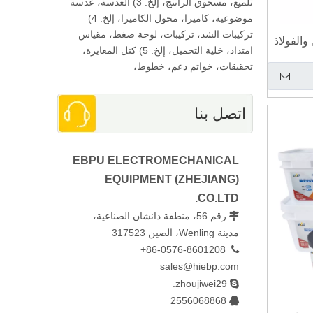
تلميع، مسحوق الراتنج، إلخ. 3) العدسة، عدسة
موضوعية، كاميرا، محول الكاميرا، إلخ. 4)
تركيبات الشد، تركيبات، لوحة ضغط، مقياس
الفولاذ
امتداد، خلية التحميل، إلخ. 5) كتل المعايرة،
لصلبة
تحقيقات، خواتم دعم، خطوط،
اتصل بنا
EBPU ELECTROMECHANICAL
EQUIPMENT (ZHEJIANG)
CO.LTD.
رقم 56، منطقة دانشان الصناعية،

مدينة Wenling، الصين 317523
86-0576-8601208+

sales@hiebp.com
zhoujiwei29.

2556068868
