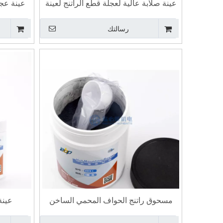
عينة صلابة عالية لعجلة قطع الراتنج لعينة
عينة عج
قرص القطع الكاشطة
رسالتك
Leeb Sclero عالية الدقة اختبار الصلابة
رقمية روكويل برينيل فيكرز مجتمعة اختبار
جها
ر
الصلابة العالمي
مقا
مسحوق راتنج الحواف المحمي الساخن
عينة