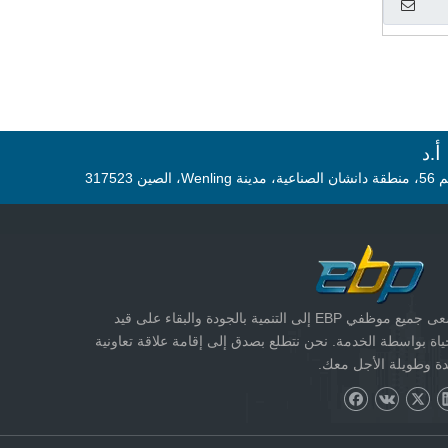
د
مدينة Wenling، الصين 317523
تسعى جميع موظفي EBP إلى التنمية بالجودة والبقاء على قيد
ياة بواسطة الخدمة. نحن نتطلع بصدق إلى إقامة علاقة تعاونية
ة وطويلة الأجل معك.