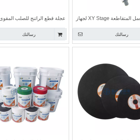
طاولة العمل المتقاطعة XY Stage لجهاز
عجلة قطع الراتنج للصلب المقوى و
الصلابة والميكروسكوب فيكرز
الكربوني وقطع سبائك الصلب ا
رسالتك
رسالتك