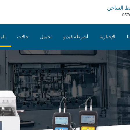
ط الساخن
057
ا
الإخبارية
أشرطة فيديو
تحميل
حالات
الم