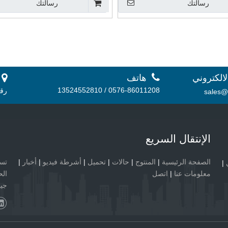
رسالتك
رسالتك

لالكتروني
هاتف
 أ.
0576-86011208 / 13524552810
رقم 56، منطقة دانشان الصناعية، 
sales@
الإنتقال السريع
الصفحة الرئيسية
|
المنتوج
|
حالات
|
تحميل
|
أشرطة فيديو
|
أخبار
|
|
معلومات عنا
|
اتصل
الح
جيد