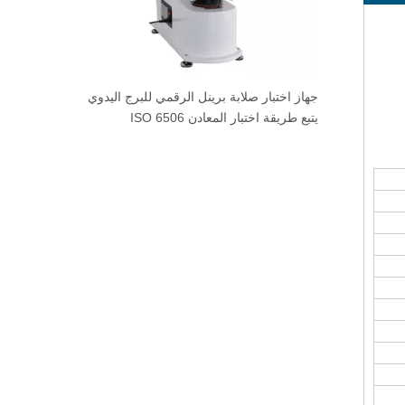
جهاز اختبار صلابة برينل الرقمي للبرج اليدوي
يتبع طريقة اختبار المعادن ISO 6506
مقياس التحمل 400 مم مساحة ال