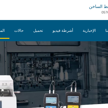
ط الساخن
057
ا
الإخبارية
أشرطة فيديو
تحميل
حالات
الم