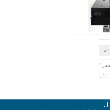
على:
الماس
د