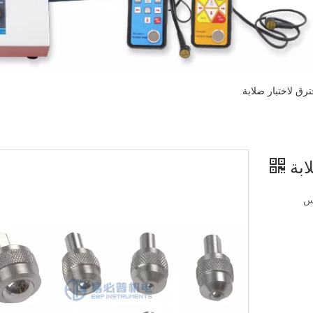
ترق لاختبار صلابة
لابة
 indenter، الماس