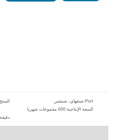
ة الأوتوماتيكية ذات
جهاز فحص صلابة برينل المغناطيسية باليد
الر
لمعادن
Port:
شنغهاي، شنتشن
المنتج
السعة الإنتاجية:
600 مجموعات شهريا
دقيقة.