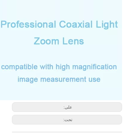
على:
تحت: