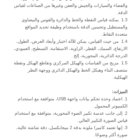
والفضاء والسيارات والجيش والعفن وغيرها من الصناعات لقياس
الدقة.
1.3 يمكنه قياس النقطة والخط والدائرة والقوس والبيضاوي
والمستطيل وتحسين الدقة باستخدام وظيفة تحديد المواقع
متعددة النقاط.
1.4 من حيث القياس، يمكن للآلة اختبار وأبعاد العرض، الطول،
الارتفاع، السمك، القطر، الزاوية، الاستقامة، التسطيح، العمودي،
الدرجة الدائرية، المحورية، إلخ.
1.5 مزيج من القياسات والهيكل المركزي وتقاطع الهيكل ونقطة
منتصف البناء وهيكل الخط والهيكل الدائري ووجهة النظر
الهيكلية.
الميزات:
1. اعتماد وحدة تحكم بيانات واجهة USB، متوافقة مع استخدام
الكمبيوتر المحمول.
2. إلى جانب عدسة تكبير الضوء المحورية، متوافقة مع استخدام
قياس الصورة التكبير العالي.
3. إنها تعتمد كاميرا ملونة بدقة 2 ميجابكسل، دقة شاشة عالية،
صورة أكثر وضوحًا.