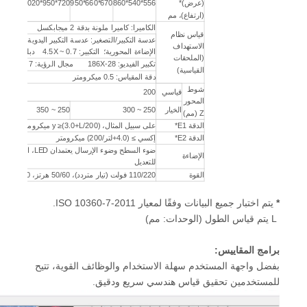
(عرض)*
556*540*860
670*660*950
720*950*1020
800*1040*1020
(ارتفاع)، مم
الكاميرا: كاميرا ملونة بدقة 2 ميجابكسل
قياس نظام
الاستهداف
الإضاءة المحورية؛ التكبير: 0.7 ~ 4.5X دبليو دي: 92 ملم
(الملحقات
تكبير الفيديو: 28-186X مجال الرؤية: 7 ~ 1.1 ملم
القياسية)
دقة المقياس: 0.5 ميكرومتر
شوط
قياسي
200
المحور
الخيار
250 ~ 300
250 ~ 350
250 ~ 450
Z (مم)
الدقة E1*
على سبيل المثال، y ≥(3.0+L/200) ميكرومتر
الدقة E2*
إكسي ≥ (4.0+لتر/200) ميكرومتر
ضوء السطح وضوء الإرسال يعتمدان LED، ا
الإضاءة
للتعديل
القوة
110/220 فولت (تيار متردد)، 50/60 هرتز، 30 وات
*
يتم اختبار جميع البيانات وفقًا لمعيار ISO 10360-7-2011.
L يتم قياس الطول (الوحدات: مم)
برامج المقاييس:
بفضل واجهة المستخدم سهلة الاستخدام والوظائف القوية، تتيح
للمستخدمين تحقيق قياس هندسي سريع ودقيق.