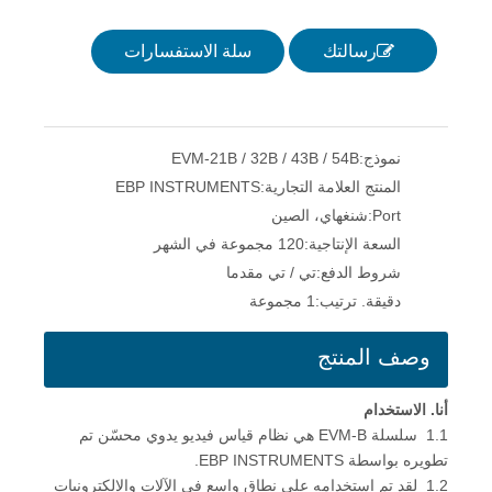
رسالتك
سلة الاستفسارات
نموذج:
EVM-21B / 32B / 43B / 54B
المنتج العلامة التجارية:
EBP INSTRUMENTS
Port:
شنغهاي، الصين
السعة الإنتاجية:
120 مجموعة في الشهر
شروط الدفع:
تي / تي مقدما
دقيقة. ترتيب:
1 مجموعة
وصف المنتج
أنا. الاستخدام
1.1 سلسلة EVM-B هي نظام قياس فيديو يدوي محسّن تم
تطويره بواسطة EBP INSTRUMENTS.
1.2 لقد تم استخدامه على نطاق واسع في الآلات والإلكترونيات