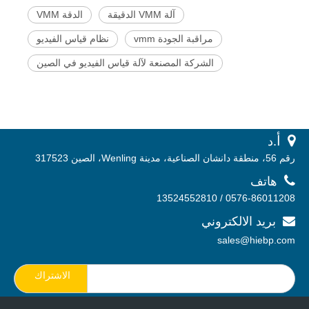
آلة VMM الدقيقة
الدقة VMM
مراقبة الجودة vmm
نظام قياس الفيديو
الشركة المصنعة لآلة قياس الفيديو في الصين
 أ.
د
رقم 56، منطقة دانشان الصناعية، مدينة Wenling، الصين 317523

هاتف
0576-86011208 / 13524552810
بريد الالكتروني

sales@hiebp.com
الاشتراك