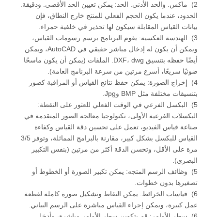
2) ماكس. والحد الأدنى. الحد: يمكن تعيين الحد الأقصى. ودقيقة.
الحدود، عندما يكون الحجم الفعلي للمنتج خارج النطاق، فإن
بيانات القياس المقابلة سيكون لها تحذير في خلفية حمراء.
3) الهندسة العكسية: يقوم البرنامج برسم رسومات القياس،
ويمكن أن يكون له إدخال مباشر حقيقي في AutoCAD، ويمكن
أيضًا حفظه بتنسيق DXF، dwg. الملفات (يمكن أن يكون ماسحًا
ضوئيًا سريعًا، أسرع مرتين من سرعة البرنامج العامة).
4) إخراج الصورة: يمكن حفظ نتائج القياس أو المراقبة كصور
بتنسيقات مختلفة مثل BMP وJpg.
5) البكسل الفرعي في الوقت الفعلي للعثور على النقطة:
البكسلات الفرعية الأولى، تكنولوجيا معالجة الصور المتقدمة في
صناعة قياس الفيديو، تعمل على تحسين دقة القياس وكفاءة
القياس للبكسل بشكل كبير، مقارنة بالبرامج المماثلة، وتوفر 3/5
مرة على الأقل، وتحسن الدقة أكثر من مرتين (بنفس التكبير
البصري).
5) وظائف الرسم المتجه: يمكن تكبير الصورة أو الخطوط أو
تصغيرها بدون خطوات.
6) قياسات الخرائط: يمكن التقاط وتشكيل صورة كاملة لقطعة
عمل كبيرة، ويمكن إجراء القياس مباشرة على الرسم البياني.
6) سطر الأوامر: قم بتكوين سطر الأوامر مباشرة، وأدخل