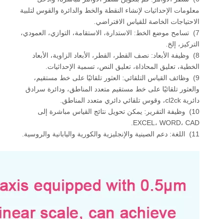
معلومات الإحداثيات لإنشاء النقطة والخط والدائرة والقوس لتلبية
الاحتياجات الخاصة للقياس الافتراضي.
7) تسامح موضع الخط: الاستدارة، الاستقامة، التوازي، العمودي،
التركيز، إلخ.
8) وظيفة الأبعاد: نصف القطر، القطر، الأبعاد الزاوية، الأبعاد
الخطية، تعليق المحاذاة، تعليق النص، تسمية الإحداثيات.
9) وظائف القياس التلقائي: العثور تلقائيًا على خط مستقيم،
والعثور تلقائيًا على خط مستقيم متعدد المناطق، ودائرة سرادق
دائرية cl2ck، وقوس تلقائي دائري متعدد المناطق.
10) وظيفة التقرير: يمكن تحويل نتائج القياس مباشرة إلى
EXCEL، WORD، CAD.
11) اللغة: دعم الصينية والإنجليزية والكورية واليابانية والروسية.