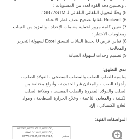
، وتحسين دقة القوة لعدد من المستويات ؛
5) وفقًا لتحويل التلقائي التلقائي لـ GB / ASTM ؛
6) Rockwell تلقائيا تصحيح نصف قطر الانحناء.
7) تعيين كلمة مرور لحماية معلمات الإعداد ، والمزيد من العينات
ومعلومات الاختبار ؛
8) قياس قرص U لحفظ البيانات لتنسيق Excel لسهولة التحرير
والمعالجة.
9) تصميم وحدات لسهولة الصيانة.
مدى التطبيق:
مناسبة للصلب الصلب والمصلب السطحي ، الفولاذ الصلب ،
وأجزاء الصب ، والمعادن غير الحديدية ، وأنواع مختلفة من
الصلب والفولاذ المقررة والصلب المقسى ، وملاءة الصلب
الكبنية ، والمعادن الناعمة ، وعلاج الحرارة السطحية ، ومواد
العلاج الكيميائي ، إلخ.
المواصفات الفنية:
,
.
,
,
HBW1/5
HBW2.5/6
25
HBW1/10
,
,
HBW2.5/15.625
HBW1/30
,
,
مقياس
HBW2.5/31.25
HBW2.5/62.5