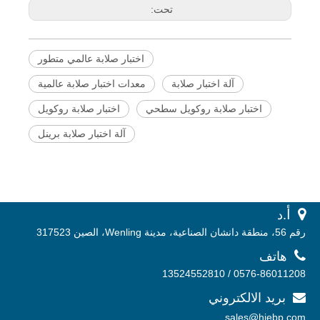
تحت:
اختبار صلابة عالمي متطور
آلة اختبار صلابة
معدات اختبار صلابة عالمية
اختبار صلابة روكويل سطحي
اختبار صلابة روكويل
آلة اختبار صلابة برينل
 أ.
د
رقم 56، منطقة دانشان الصناعية، مدينة Wenling، الصين 317523

هاتف
0576-86011208 / 13524552810
بريد الالكتروني

sales@hiebp.com