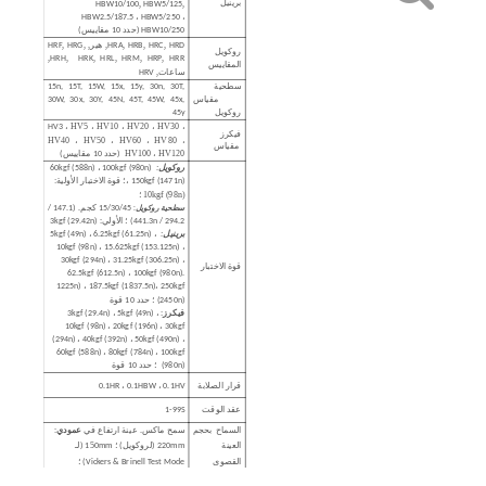
برينيل
,
,
HBW10/100
HBW5/125
HBW2.5/187.5 ، HBW5/250 ،
HBW10/250 (حدد 10 مقاييس)
,
,
,
,
,
,
,
HRD
HRC
HRB
HRA
هير
HRG
HRF
روكويل
,
,
,
,
,
,
HRH
HRK
HRL
HRM
HRP
HRR
المقاييس
,
ساعات
HRV
سطحية
15n
,
15T
,
15W
,
15x
,
15y
,
30n
,
30T
,
مقياس
,
45x
,
45W
,
45T
,
45N
,
30Y
,
30x
,
30W
روكويل
45y
HV5 ، HV10 ، HV20 ، HV30 ،
HV3 ،
فيكرز
HV40 ، HV50 ، HV60 ، HV80 ،
مقياس
HV100 ، HV120
(حدد 10 مقاييس)
روكويل:
60kgf (588n) ، 100kgf (980n)
؛ قوة الاختبار الأولية:
، 150kgf (1471n)
10kgf (98n) ؛
15/30/45 كجم. (147.1 /
سطحية روكويل
:
294.2 / 441.3n) ؛ الأولي: 3kgf (29.42n)
برينيل:
5kgf (49n) ، 6.25kgf (61.25n) ،
10kgf (98n) ، 15.625kgf (153.125n) ،
30kgf (294n) ، 31.25kgf (306.25n) ،
قوة الاختبار
62.5kgf (612.5n) ، 100kgf (980n).
1225n) ، 187.5kgf (1837.5n)
، 250kgf
(2450n) ؛ حدد 10 قوة
فيكرز:
5kgf (49n) ،
3kgf (29.4n) ،
10kgf (98n) ، 20kgf (196n) ، 30kgf
(294n) ، 40kgf (392n) ، 50kgf (490n) ،
60kgf (588n) ، 80kgf (784n) ، 100kgf
(980n)
؛ حدد 10 قوة
قرار الصلابة
0.1HR ، 0.1HBW ، 0.1HV
عقد الوقت
1-99S
السماح بحجم
سمح ماكس. عينة ارتفاع في
عمودي
:
العينة
5
220mm (لروكويل) ؛ 1
0mm (لـ
القصوى
Vickers & Brinell Test Mode) ؛
(مساحة
عرضي
سمح ماكس. عينة ارتفاع في
: