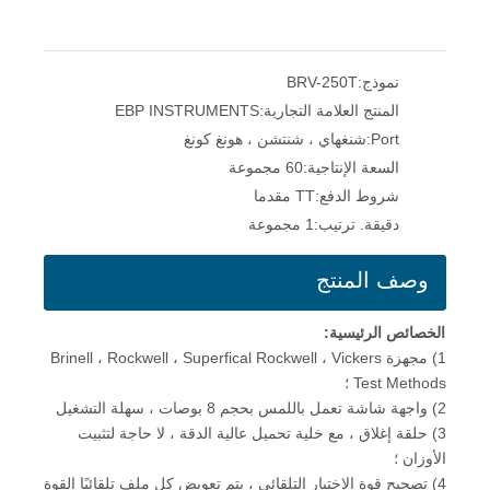
نموذج:
BRV-250T
المنتج العلامة التجارية:
EBP INSTRUMENTS
Port:
شنغهاي ، شنتشن ، هونغ كونغ
السعة الإنتاجية:
60 مجموعة
شروط الدفع:
TT مقدما
دقيقة. ترتيب:
1 مجموعة
وصف المنتج
الخصائص الرئيسية:
1) مجهزة Brinell ، Rockwell ، Superfical Rockwell ، Vickers
Test Methods ؛
2) واجهة شاشة تعمل باللمس بحجم 8 بوصات ، سهلة التشغيل
3) حلقة إغلاق ، مع خلية تحميل عالية الدقة ، لا حاجة لتثبيت
الأوزان ؛
4) تصحيح قوة الاختبار التلقائي ، يتم تعويض كل ملف تلقائيًا القوة