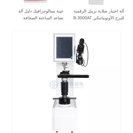
آلة اختبار صلابة برينل الرقمية
عينة ميتالوجرافيك دليل آلة
آل
للبرج الأوتوماتيكي B-3000AT
تصاعد الساخنة الصحافة
با