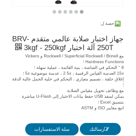
حصة ل:
جهاز اختبار صلابة عالمي متقدم BRV-
250T آلة اختبار 3kgf - 250kgf
مع Rockwell / Superficial Rockwell / Brinell و Vickers
Hardness Functions ؛
8 '' التحكم في الشاشة ، بنية القائمة ، عملية سهلة ؛
15x العدسة القياس الرقمية ، 2.5x ، عدسة موضوعية 5x ؛
إغلاق حلقة ، تصميم معياري ، التحكم في خلية الحمل عالية الدقة
؛
مع وظائف تحويل مقياس الصلابة.
يمكن لمنفذ USB حفظ بيانات الاختبار إلى U-Flash مباشرة
بتنسيق Excel ؛
اتبع معايير ISO و ASTM
رسالتك
سلة الاستفسارات