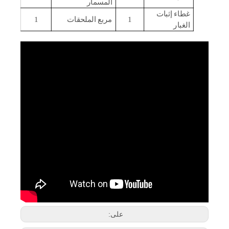
المسمار
غطاء إثبات
1
مربع الملحقات
1
الغبار
على: