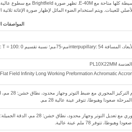
12. الحقل المشرق، الضوء المائل والاستقطنة البسيطة كلها متاحة مع E-40M. تظهر صورة ield
لأصلي للعينات. ويتم استخدام الضوء المائل لإظهار صورة الإغاثة ثلاثية الأ
المواصفات ال
مم
-
5
7
مم؛ نسبة تقسيم T = 100: 0
PL10X22M
Flat Field Infinity Long Working Preformation Achromatic Accro
الإطار المنقول والانتعاكس، نظام التركيز المحوري مع ضب
إطار عكسي، نظام التركيز المحوري مع تعديل التوتر وجهاز محدود، نطاق خشن: 28 مم، الدقة الجميلة: