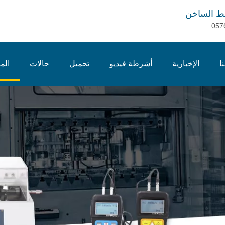
ط الساخن
057
ا
الإخبارية
أشرطة فيديو
تحميل
حالات
الم