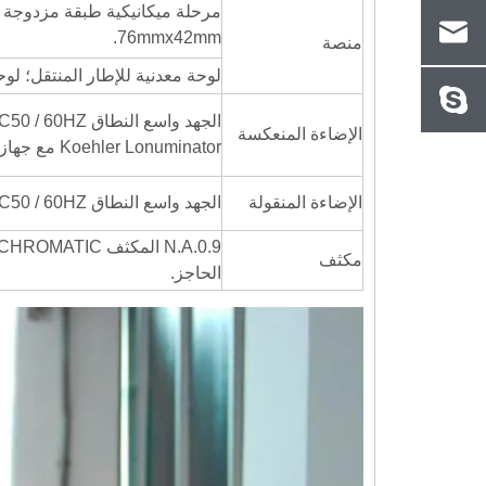
76mmx42mm.
منصة
لوحة معدنية للإطار المنتقل؛ لو
الإضاءة المنعكسة
Koehler Lonuminator مع جهاز إضاءة مائل، حقل مركز قابل للتعديل ومركز الحجاب الحاجز
الإضاءة المنقولة
الجهد واسع النطاق 100V-240V_AC50 / 60HZ، منزل المصباح المنقول مع LED 5W واحد، لون دافئ.
مكثف
الحاجز.