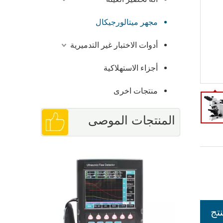
مجهر ميتالورجيكال
أدوات الاختبار غير التدميرية
أجزاء الاستهلاكية
منتجات اخرى
المنتجات الموصى
مجهر معدني ثنائي العينين مقلوب 40X -
بها
تج