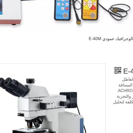
وجرافيك عمودي E-40M
العاطل
مل المسافة
ACHROM،
ير الممتاز والتجربة
ن حيث التكلفة لتحليل