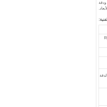
Brightf مع سطوع عالية ودقة
بعاد.
فنية:
R: 
ط التوتر وجهاز محدود، نطاق خشن: 28 مم، الدقة