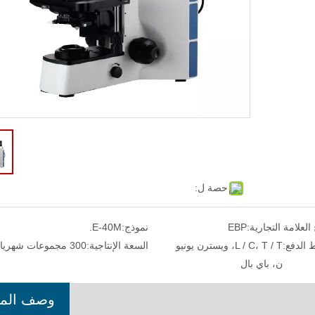
حصة ل:
 كشف الأشعة السينية لفحص جودة اللحام
1000X
 العلامة التجارية:
EBP
نموذج:
E-40M.
الدفع:
L / C، T / T، ويسترن يونيو
السعة الإنتاجية:
300 مجموعات شهريا
ن، باي بال
وصف المن