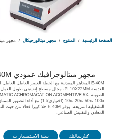
الصفحة الرئيسية
/
المنتوج
/
مجهر ميتالورجيكال
/
مجهر ميتال
مجهر ميتالوجرافيك عمودي E-40M
E-40M المجاهر المعدنية مع الخطة العصر العاطل العاطل 
العدسة PL10X22MM، مجال مسطح إنفينيتي طويل الع
الطويلة ATIC ACHROMACATION ACOMENTIVE 5X
10x، 20x، 50x، 100x (اختياري)؛ 1) مع أداء التصو
التشغيلية المريحة، يوفر E-40M حلا كبيرا فعالا م
المعادن والتفتيش الصناعي.
رسالتك
سلة الاستفسارات