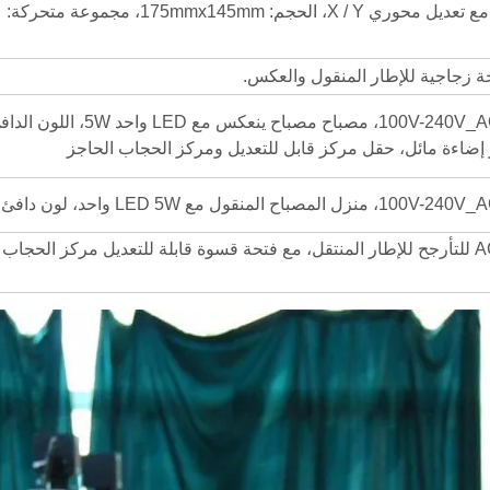
مرحلة ميكانيكية طبقة مزدوجة مع تعديل محوري X / Y، الحجم: 175mmx145mm، مجموعة متحركة:
حة زجاجية للإطار المنقول والعكس.
الجهد واسع النطاق 100V-240V_AC50 / 60HZ، مصباح مصباح ينعكس مع LED واحد 5W
N.A.0.9 المكثف ACHROMATIC للتأرجح للإطار المنتقل، مع فتحة قسوة قابلة للتعديل مركز الحجاب