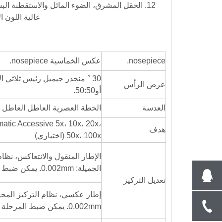
عالية اللون ا
nosepiece.
عكس الخماسية nosepiece.
30 ° منحدر جيميل رئيس ثلاثي الأبعاد، المسافة interpupillary: 54
عرض الرأس
أو
0:50.
5
العدسة
الخطة العصرية العاطل العاطل العدسة M
matic Accessive 5x، 10x، 20x،
هدف
50x، 100x (اختياري)
الجميلة: 0.002mm. يمكن ضبط المرحلة صعودا وهبوطا، تتوفر عينة عالية 28 مم.
تعديل التركيز
0.002mm. يمكن ضبط المرحلة صعودا وهبوطا، تتوفر 78 ملم عينة عالية.