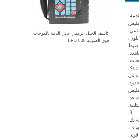
دمة:
ني والتفتيش
اعي.
كاشف الخلل الرقمي عالي الدقة بالموجات
آلة طحن وتلمي
فوق الصوتية EFD-500
مكنك ضبط
حات،
ؤية المراقب في
دود.
قليص
اءة.
8.