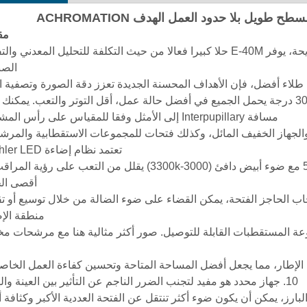
ويل بلا حدود العمل الهدف ACHROMATION
مق
1. مع أداء التصوير الممتاز والتجربة التشغيلية المريحة، يوفر E-40M حلا كبيرا فعالا من حيث التكلفة للتحليل المعد
الصن
3. مع درجة المشاهدة الأكثر ملاءمة، فإن رأس مائل 30 درجة يحمل الجميع في أفضل حالة عمل، أقل التوتر والتعب. ي
مسافة Interpupillary إلى الأمثل وفقا للمقياس على رأس المشاهدة.
الجهاز الخفيف المائل، وكذلك فتحات للمجموعات الاستقطابية والمرش
تعتمد نظام إضاءة Koehler LED.
5. مقارنة مع LED الأخرى، فإن LED واحد 5W LED مع ضوء أبيض دافئ (3000-3300k) يقلل من التعب على ر
أقصى الح
 الحاجز الفتحة، يمكن القضاء على ضوء الضالة من خلال توسيع أو ت
منطقة الإض
10. جهاز محدد هو مفيد لتجنب الضرر الناجم عن التأثير بين العينة والهدف.