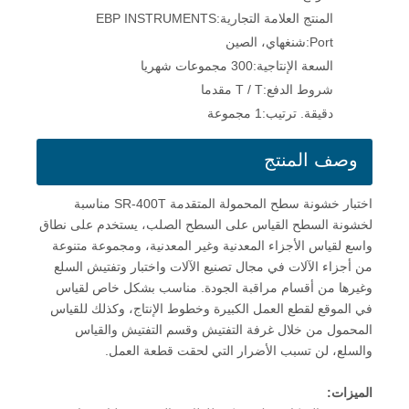
المنتج العلامة التجارية:
EBP INSTRUMENTS
Port:
شنغهاي، الصين
السعة الإنتاجية:
300 مجموعات شهريا
شروط الدفع:
T / T مقدما
دقيقة. ترتيب:
1 مجموعة
وصف المنتج
اختبار خشونة سطح المحمولة المتقدمة SR-400T مناسبة
لخشونة السطح القياس على السطح الصلب، يستخدم على نطاق
واسع لقياس الأجزاء المعدنية وغير المعدنية، ومجموعة متنوعة
من أجزاء الآلات في مجال تصنيع الآلات واختبار وتفتيش السلع
وغيرها من أقسام مراقبة الجودة. مناسب بشكل خاص لقياس
في الموقع لقطع العمل الكبيرة وخطوط الإنتاج، وكذلك للقياس
المحمول من خلال غرفة التفتيش وقسم التفتيش والقياس
والسلع، لن تسبب الأضرار التي لحقت قطعة العمل.
الميزات
: