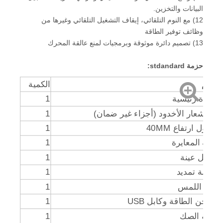
البيانات والتخزين.
12) مع النوم التلقائي، إيقاف التشغيل التلقائي وغيرها من
وظائف توفير الطاقة
13) تصميم دائرة موثوقة وبرمجيات لمنع عالقة المحرك
حزمة stdandard:
اسم
الكمية
وحدة رئيسية
1
استشعار الأخدود (أجزاء غير ضمان)
1
محول ارتفاع 40MM
1
عينة المعايرة
1
حامل عينة
1
وصلة تمديد
1
قلم اللمس
1
شاحن الطاقة وكابل USB
1
حالة الصك
1