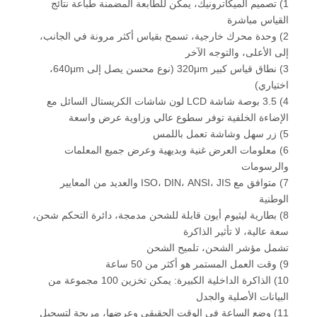
1) تصميم الميكاترونيك، يمكن للطابعة المضمنة طباعة نتائج
القياس مباشرة
2) وحدة محرك خارجية، تسمح بقياس أكثر مرونة في الجانب،
إلى الأعلى، والتوجه الآخر
3) نطاق قياس كبير 320μm (نوع محسن يصل إلى 640μm،
اختياري)
4) 3.5 بوصة شاشة LCD لون شاشات الكريستال السائل مع
الإضاءة الخلفية توفر سطوع عالي وزاوية عرض واسعة
5) زر سهل وشاشة تعمل باللمس
6) معلومات العرض غنية وبديهية وعرض جميع المعلمات
والرسومات
7) متوافق مع ISO، DIN، ANSI، JIS والعديد من المعايير
الوطنية
8) بطارية ليثيوم أيون قابلة للشحن مدمجة، دائرة التحكم شحن،
سعة عالية، لا تأثير الذاكرة
تشمل مؤشر الشحن، تلميح الشحن
9) وقت العمل المستمر هو أكثر من 50 ساعة
10) الذاكرة الداخلية الكبيرة: يمكن تخزين 100 مجموعة من
البيانات الأصلية والجدل
11) وضع الساعة في الوقت الحقيقي وعرضها، مريحة لتسجيل