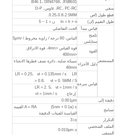
B46.1، DIN4768، JISB601.
منقي
RC، PC-RC، غاوس، D-P
قطع طول (
l
ص
0.25،0.8،2.5MM.
طول التقييم (
l
ن)
ln = lr × n ن = 1 ~ 5
قياس مبدأ
الحث التفاضلي
تلميح
الماس، 90 درجة / زاوية مخروط / 5μmr
ستايلس
قوة القياس <4mn، قوة الانزلاق
القوة
<400mn
المستشعر
سبيكة صلبة، دائرة نصف قطرها الانحناء:
دليل الأجزاء
40mm
LR = 0.25، vt = 0.135mm / s LR
= 0.8، vt = 0. 5MM / S.
قياس سرعة
LR = 2. 5، vt = 1mm / s
إرجاع vt = 1mm / s
دقيقة إلى
0.001μm
± (5nm + 0.1a) A = RA القيمة
تسامح
القياسية للعينات الدقيقة
التكرار
≤3٪
الملف الشخصي
≤ 0.010μm
المتبقي