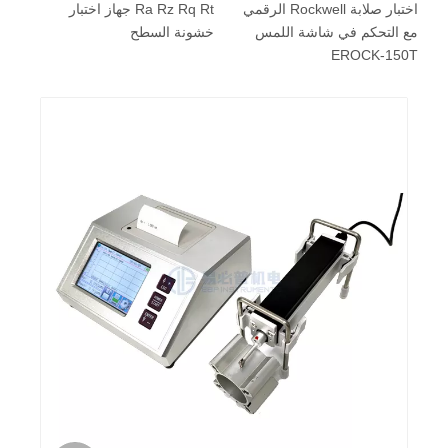
اختبار صلابة Rockwell الرقمي
Ra Rz Rq Rt جهاز اختبار
آل
مع التحكم في شاشة اللمس
خشونة السطح
ال
EROCK-150T