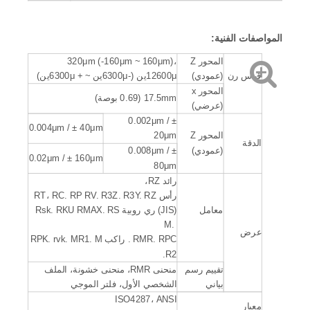
المواصفات الفنية
:
المحور Z
320μm (-160μm ~ 160μm)،
قياس رن
(عمودي)
12600μين (-6300μين ~ + 6300μين)
المحور x
17.5mm (0.69 بوصة)
(عرضي)
0.002μm / ±
0.004μm / ± 40μm
المحور Z
20μm
الدقة
(عمودي)
0.008μm / ±
0.02μm / ± 160μm
80μm
رائد RZ،
رأس RT، RC. RP RV. R3Z. R3Y. RZ
معامل
(JIS) ري روبية Rsk. RKU RMAX. RS
M.
عرض
RMR. RPC. راكب RPK. rvk. MR1. M
R2.
تقييم رسم
منحنى RMR، منحنى خشونة، الملف
بياني
الشخصي الأول، فلتر الموجي
ISO4287، ANSI
معيار