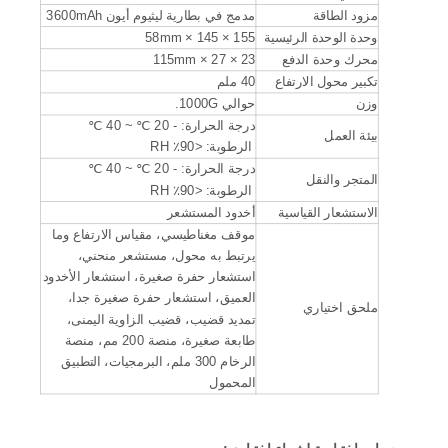
مزود الطاقة
مدمج في بطارية ليثيوم أيون 3600mAh
وحدة الوحدة الرئيسية
155 × 145 × 58mm
محرك وحدة الدفع
23 × 27 × 115mm
تكبير محول الارتفاع
40 ملم
وزن
حوالي 1000G.
درجة الحرارة: - 20 ℃ ~ 40 ℃
بيئة العمل
الرطوبة: <90٪ RH
درجة الحرارة: - 20 ℃ ~ 40 ℃
المتجر والنقل
الرطوبة: <90٪ RH
الاستشعار القياسية
أخدود المستشعر
موقف مغناطيسي، مقياس الارتفاع وما
يرتبط به محول، مستشعر منحني،
استشعار حفرة صغيرة، استشعار الأخدود
العميق، استشعار حفرة صغيرة جدا،
ملحق اختياري
تمديد قضيب، قضيب الزاوية اليمنى،
طابعة صغيرة، منصة 200 مم، منصة
الرخام 300 ملم، البرمجيات، التطبيق
المحمول