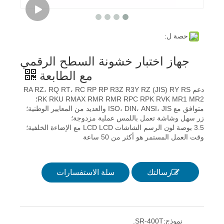
حصة ل:
جهاز اختبار خشونة السطح الرقمي
مع الطابعة
دعم RA RZ، RQ RT، RC RP RP R3Z R3Y RZ (JIS) RY RS
RK RKU RMAX RMR RMR RPC RPK RVK MR1 MR2؛
متوافق مع ISO، DIN، ANSI، JIS والعديد من المعايير الوطنية؛
زر سهل وشاشة تعمل باللمس عملية مزدوجة؛
3.5 بوصة لون الرسم الشاشات LCD LCD مع الإضاءة الخلفية؛
وقت العمل المستمر هو أكثر من 50 ساعة
رسالتك
سلة الاستفسارات
نموذج:
SR-400T.