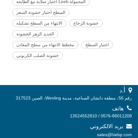
المحمولة Leeb اختبار صلابة مع الطابعة
السطح اختبار خشونة السعر
خشونة الزجاج
الانتهاء من السطح تشكيله
الحديد الزهر الخشونة
اختبار السطح
مخطط الانتهاء من سطح المعادن
خشونة الصلب الكربوني
 أ.
د
رقم 56، منطقة دانشان الصناعية، مدينة Wenling، الصين 317523

هاتف
0576-86011208 / 13524552810
بريد الالكتروني

sales@hiebp.com