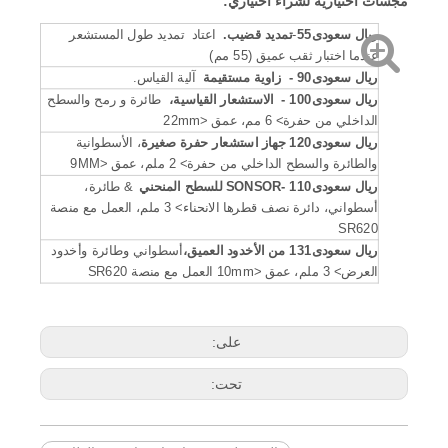
مجسات اختيارية لشراء اختياري:
ريال سعودى
55
-
تمديد قضيب.
اعتاد
تمديد طول المستشعر
عندما اختبار ثقب عميق (55 مم)
ريال سعودى
90 -
زاوية مستقيمة
آلية القياس.
ريال سعودى
100 -
الاستشعار القياسية،
طائرة و رمح والسطح
الداخلي من حفرة> 6 مم، عمق <22mm
ريال سعودى
120 جهاز استشعار حفرة صغيرة
، الأسطوانية
والطائرة والسطح الداخلي من حفرة> 2 ملم، عمق <9MM
ريال سعودى
110 -SONSOR للسطح المنحني
& طائرة،
أسطواني، دائرة نصف قطرها الانحناء> 3 ملم، العمل مع منصة
SR620
ريال سعودى
131 من الأخدود العميق،
أسطواني وطائرة وأخدود
العرض> 3 ملم، عمق <10mm العمل مع منصة SR620
على:
تحت: