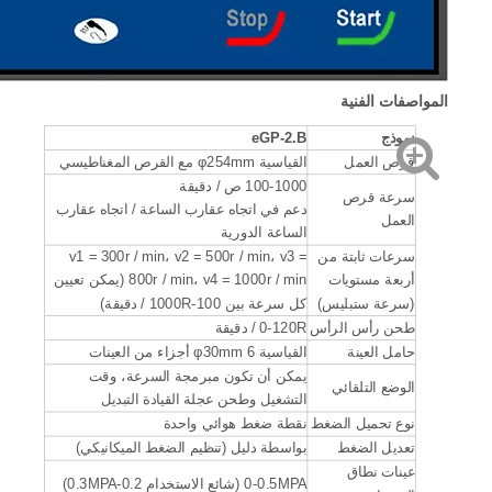
المواصفات الفنية
نموذج
B
GP-2.
e
قرص العمل
القياسية φ254mm مع القرص المغناطيسي
100-1000 ص / دقيقة
سرعة قرص
دعم في اتجاه عقارب الساعة / اتجاه عقارب
العمل
الساعة الدورية
سرعات ثابتة من
v1 = 300r / min، v2 = 500r / min، v3 =
أربعة مستويات
800r / min، v4 = 1000r / min (يمكن تعيين
(سرعة ستبليس)
كل سرعة بين 100-1000R / دقيقة)
طحن رأس الرأس
0-120R / دقيقة
حامل العينة
القياسية φ30mm 6 أجزاء من العينات
يمكن أن تكون مبرمجة السرعة، وقت
الوضع التلقائي
التشغيل وطحن عجلة القيادة التبديل
نوع تحميل الضغط
نقطة ضغط هوائي واحدة
تعديل الضغط
بواسطة دليل (تنظيم الضغط الميكانيكي)
عينات نطاق
0-0.5MPA (شائع الاستخدام 0.2-0.3MPA)