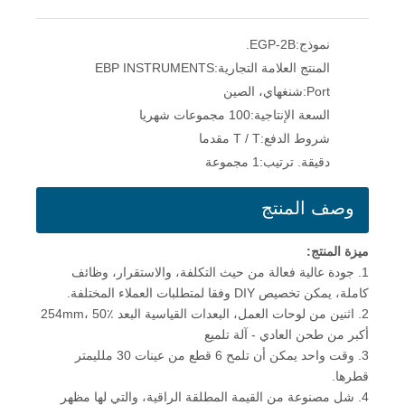
نموذج:
EGP-2B.
المنتج العلامة التجارية:
EBP INSTRUMENTS
Port:
شنغهاي، الصين
السعة الإنتاجية:
100 مجموعات شهريا
شروط الدفع:
T / T مقدما
دقيقة. ترتيب:
1 مجموعة
وصف المنتج
ميزة المنتج
:
1. جودة عالية فعالة من حيث التكلفة، والاستقرار، وظائف
كاملة، يمكن تخصيص DIY وفقا لمتطلبات العملاء المختلفة.
2. اثنين من لوحات العمل، البعدات القياسية البعد 254mm، 50٪
أكبر من طحن العادي - آلة تلميع
3. وقت واحد يمكن أن تلمح 6 قطع من عينات 30 ملليمتر
قطرها.
4. شل مصنوعة من القيمة المطلقة الراقية، والتي لها مظهر