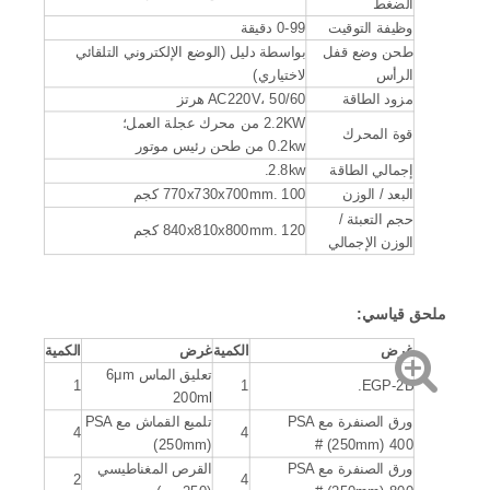
الضغط
وظيفة التوقيت
0-99 دقيقة
طحن وضع قفل
بواسطة دليل (الوضع الإلكتروني التلقائي
الرأس
لاختياري)
مزود الطاقة
AC220V، 50/60 هرتز
2.2KW من محرك عجلة العمل؛
قوة المحرك
0.2kw من طحن رئيس موتور
إجمالي الطاقة
2.8kw.
البعد / الوزن
770x730x700mm. 100 كجم
حجم التعبئة /
840x810x800mm. 120 كجم
الوزن الإجمالي
ملحق قياسي
:
غرض
الكمية
غرض
الكمية
تعليق الماس 6μm
1
1
EGP-2B.
200ml
ورق الصنفرة مع PSA
تلميع القماش مع PSA
4
4
(250mm)
(250mm) 400 #
ورق الصنفرة مع PSA
القرص المغناطيسي
2
4