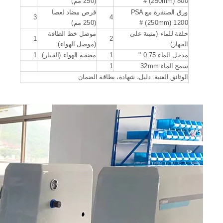
(250mm) 800 #
(250 مم)
ورق الصنفرة مع PSA
قرص مضاد لعصا
3
4
(250mm) 1200 #
(250 مم)
حلقة للماء (مثبتة على
موصل خط الطاقة
1
2
الجهاز)
(موصل الهواء)
مدخل الماء 0.75 ''
1
مضخة الهواء (الخيار)
1
سمح الماء 32mm
1
الوثائق الفنية: دليل، شهادة، بطاقة الضمان