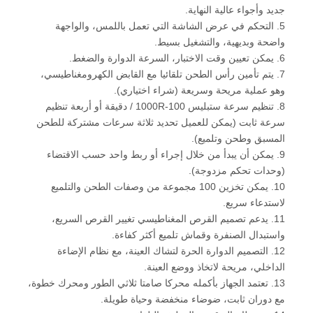
جديد وأجواء عالية النهاية.
5. التحكم في عرض الشاشة التي تعمل باللمس، والواجهة
واضحة وبديهية، والتشغيل بسيط.
6. يمكن تعيين وقت الاختبار، السرعة الدوارة والضغط.
7. يتم تأمين رأس الطحن تلقائيا مع القابض الكهرومغناطيسي،
وهو عملية مريحة وسريعة (شراء اختياري).
8. تنظيم سرعة ستبليس 100-1000R / دقيقة أو أربعة تنظيم
سرعة ثابت (يمكن للعميل تحديد ثلاثة سرعات مشتركة للطحن
المسبق وطحن وتلميع).
9. يمكن أن يبدأ من خلال إجراء أو ربط واحد حسب الاقتضاء
(وحدات تحكم مزدوجة).
10. يمكن تخزين 100 مجموعة من وصفات الطحن والتلميع
لاستدعاء سريع.
11. يدعم تصميم القرص المغناطيسي تغيير القرص السريع،
واستبدال الصنفرة وقماش تلميع أكثر كفاءة.
12. التصميم الدوارة الحرة لتشاك العينة، مع نظام الإضاءة
الداخلي، مريحة لاتخاذ ووضع العينة.
13. تعتمد الجهاز بأكمله محركا صامتا ثلاثي الطور ومحرك خطوة،
مع دوران ثابت، ضوضاء منخفضة وحياة طويلة.