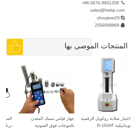
86-0576-8601208+

sales@hiebp.com
zhoujiwei29.

2556068868

المنتجات الموصى بها
آلة اختبار صلابة روكويل الرقمية
جهاز قياس سمك المعدن
ال
الأوتوماتيكية R-150AT
بالموجات فوق الصوتية
بر