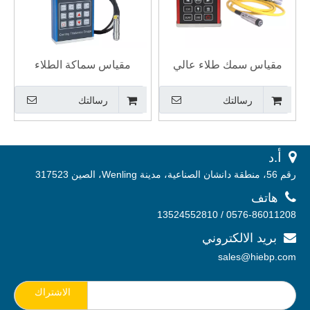
مقياس سمك طلاء عالي
مقياس سماكة الطلاء
الدقة مع وظيفة صفرية
الرقمي جهاز اختبار سمك
رسالتك
رسالتك
تلقائية
الطلاء المحمول
 أ.
د
رقم 56، منطقة دانشان الصناعية، مدينة Wenling، الصين 317523

هاتف
0576-86011208 / 13524552810
بريد الالكتروني

sales@hiebp.com
الاشتراك