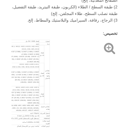
الصفائح المعدنية، إلخ)
2) طبقة السطح / الطلاء (الكربون، طبقة النيتريد، طبقة التفضيل،
طبقة تصلب السطح، طلاء المجلفن، إلخ)
3) الزجاج، رقاقة، السيراميك والبلاستيك والمطاط، إلخ.
تخصيص:
نموذج
إيفيك 10/30 / 50 مل
برج
يدوي
HV0.1، HV0.2، HV0.3، HV0.5، HV2، HV2،
HV2.5، HV3، HV5، HV10
0.1KGF (0.98N)، 0.2KGF (1.96N)، 0.3KGF
إيفيك
(2.94N)، 0.5KGF (4.90N)،
10 مل
1.0 KGF (9.8N)، 2.0KGF (19.6N)، 2.5KGF
(24.5N)، 3.0KGF (29.4N)، 5.0KGF (49.0N)،
10.0KGF (98.0N)
HV0.2، HV0.3، HV0.5، HV1،
HV2، HV2.5، HV3، HV5، HV10، HV20، HV30.
مقياس
0.2KGF (1.96N)، 0.3KGF (2.94N)، 0.5KGF
صلابة
إيفيك
(4.90N)، 1.0 KGF (9.8N)، 2.0KGF (19.6N)،
وقوة
30 مل
2.5KGF (24.5N)، 3.0KGF (29.4N)، 5.0 KGF
الاختبار
(49.0N)، 10.0KGF (98.0N)، 20KGF
(196.0N)، 30KGF (294.0N)
HV0.3، HV0.5، HV1، HV2، HV2.5،
HV3، HV5، HV10، HV20، HV30، HV50.
0.3KGF (2.94N)، 0.5KGF (4.90N)، 1.0 KGF
إيفيك
(9.8N)، 2.0KGF (19.6N)، 2.5KGF (24.5N)،
50 مل
3.0KGF (29.4N)، 5.0KGF (49.0N)، 10.0 KGF
(98.0N)، 20KGF (196.0N)، 30KGF (294.0N)،
50KGF (490.0N)
HRA، HRB، HRC، HRD، HRE، HRF، HRG،
مقياس تحويل
HRH، HRK، HV، HK، HBW، HR15N، HR30N،
صلابة
HR45N، HR15T، HR30T، HR45T
تحميل السرعة
≤50μm / ثانية
الدقة
10 مل: 0.25μ؛ 30/50 مل: 0.5um
indenter.
مستطيل الهرم المستطيل الماس (136º ± 0.5º)
قيمة صلابة
5-4000hv، 8-4500 ساعة
القيمة
عرض البيانات
شاشة عرض من الكريستال السائل
100x.
Evick-10ML:
(للقياس)،
400X.
(للقياس)