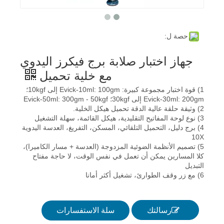
حصة ل:
جهاز اختبار صلابة برج فيكرز اليدوي
مع خلية تحميل
1) قوة اختبار مجموعة كبيرة: Evick-10ml: 100gm إلى 10kgf؛
Evick-30ml: 200gm إلى 30kgf؛ Evick-50ml: 300gm - 50kgf
2) وثيقة حلقة عالية الدقة تحميل هيكل الخلية.
3) نوع لوحة المفاتيح التقليدية، هيكل القائمة، سهلة التشغيل
4) برج دليل، التحميل التلقائي، المسكن، التفريغ، العدسة اليدوية
10X
5) تصميم الأنظمة الضوئية المزدوجة (العدسة + مسار الكاميرا)،
كلا المسارين يمكن أن تعمل في نفس الوقت، لا حاجة مفتاح
التبديل
6) مع زر وقف الطوارئ، تشغيل أكثر أمانا
رسالتك
سلة الاستفسارات