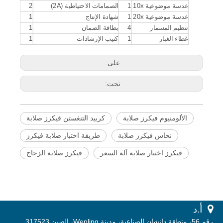
عدسة موضوعية 10x
1
الصمامات الاحتياطية (2A)
2
عدسة موضوعية 20x
1
شهادة الإنتاج
1
تنظيم المسمار
4
بطاقة الضمان
1
غطاء الغبار
1
كتيب الإرشادات
1
على:
تحت:
الألومنيوم فيكرز صلابة
كربيد التنغستن فيكرز صلابة
نحاس فيكرز صلابة
طريقة اختبار صلابة فيكرز
فيكرز اختبار صلابة آلة السعر
فيكرز صلابة الزجاج
 أ.
د
رقم 56، منطقة دانشان الصناعية، مدينة Wenling، الصين 317523