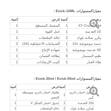
التكبير الكلي
100x.
Evick-30 / 50ML:
(للقياس)،
200X.
(للقياس)
طريقة التحميل
تلقائيا (تحميل، يسكن وتفريغ)
معيار
اكسسوارات Evick-10ML
：
يسكن Time
1-99s.
أقصى ارتفاع
165 ملم
عمق الحلق
130mm.
مزود الطاقة
AC220V 50HZ.
غرض
كمية
غرض
كمية
X-Y. جدول
الاختبار (EVICK-
خافت: 100 × 100 ملم، ماكس. نطاق السفر: 25
XY Cross Table.
1
المشبك المسطح
1
10ML المدرجة،
× 25 مم،
30/50ML لشراء
نسبة القرار المتحركة: 0.01 مم
اختياري)
10x العدسة
1
حبل القوة
1
حجم الصك
585x200x630mm؛ 42 كجم
والوزن الصافي
GB / T4340، ASTM E384 & E92، EN-ISO
فيكرز صلابة بلوك
2
حالة الملحقات
1
المعايير المنفذة
6507-2، JIS B-7734
الملحقات
برنامج تحليل الصور؛ المعدات المعدنية؛ هدية
الشراء اختيارية
indenter؛ كتلة صلابة 15x ميكرومتر العدسة
عدسة موضوعية 10x.
1
الصمامات الاحتياطية (2A)
2
40x عدسة موضوعية
1
شهادة الإنتاج
1
تنظيم المسمار
4
بطاقة الضمان
1
غطاء الغبار
1
كتيب الإرشادات
1
معيار
اكسسوارات Evick-30ml / Evick-50ml
：
غرض
كمية
غرض
كمية
جدول اختبار دائري
طاولة اختبار دائري متوسطة
1
1
كبير
الحجم
10x العدسة
1
جدول اختبار الشكل V
1
فيكرز صلابة بلوك
2
حالة الملحقات
1