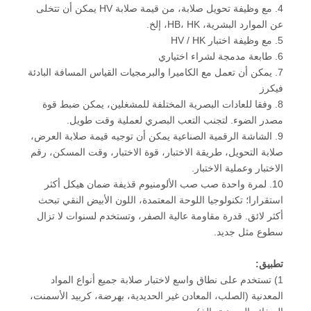
4. مع وظيفة تحويل صلابة، من قيمة صلابة HV يمكن أن تتخلى
عن الموارد البشرية، HB، HK، إلخ.
5. مع وظيفة اختبار HV / HK
6. طابعة مدمجة لشراء اختياري
7. يمكن أن تعمل مع الكاميرا والبرمجيات القياس المسافة البادئة
فيكرز
8. وفقا للعادات البصرية المختلفة للمشغلين، يمكن ضبط قوة
مصدر الضوء. لتجنب التعب البصري لعملية وقت طويل.
9. الشاشة الرقمية الصناعية يمكن أن توجيه قيمة صلابة العرض،
صلابة التحويل، طريقة الاختبار، قوة الاختبار، وقت المسكن، رقم
الاختبار وعملية الاختبار.
10. لمرة واحدة صب صب الألومنيوم قذيفة ضمان هيكل أكثر
استقرارا؛ تكنولوجيا اللوحة المعتمدة، اللون الأبيض النقي تبحث
أكثر لائق. قدرة مقاومة عالية الصفر، وتستخدم لسنوات لا تزال
سطوع مثل جديد.
تطبيق:
1) تستخدم على نطاق واسع لاختبار صلابة جميع أنواع المواد
المعدنية (الصلب، المعادن غير الحديدية، بهرضة، كربيد الأسمنت،