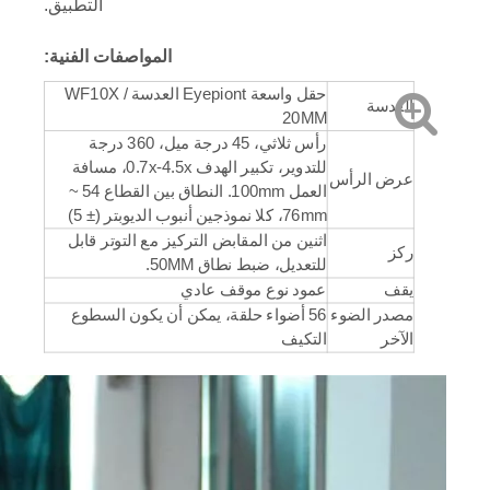
التطبيق.
المواصفات الفنية:
حقل واسعة Eyepiont العدسة WF10X /
العدسة
20MM
رأس ثلاثي، 45 درجة ميل، 360 درجة
للتدوير، تكبير الهدف 0.7x-4.5x، مسافة
عرض الرأس
العمل 100mm. النطاق بين القطاع 54 ~
76mm، كلا نموذجين أنبوب الديوبتر (± 5)
اثنين من المقابض التركيز مع التوتر قابل
ركز
للتعديل، ضبط نطاق 50MM.
يقف
عمود نوع موقف عادي
مصدر الضوء
56 أضواء حلقة، يمكن أن يكون السطوع
الآخر
التكيف