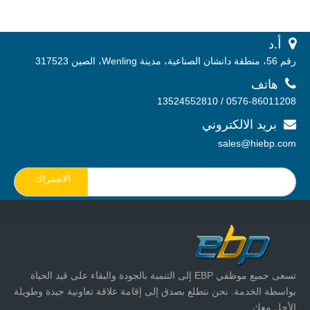
 أ.
د
رقم 56، منطقة دانشان الصناعية، مدينة Wenling، الصين 317523

هاتف
0576-86011208 / 13524552810
بريد الالكتروني

sales@hiebp.com
الاشتراك
تسعى جميع موظفي EBP إلى التنمية بالجودة والبقاء على قيد الحياة
بواسطة الخدمة. نحن نتطلع بصدق إلى إقامة علاقة تعاونية جيدة وطويلة
الأجل معك.