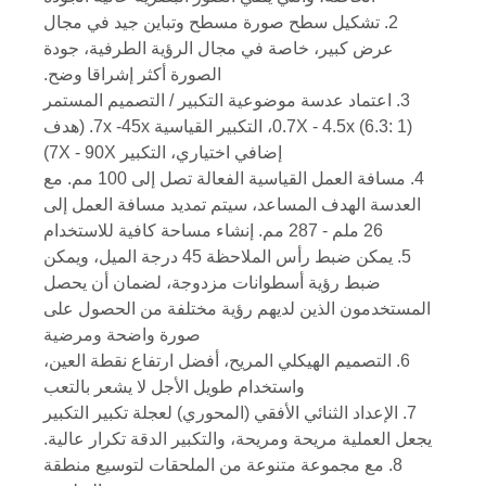
2. تشكيل سطح صورة مسطح وتباين جيد في مجال
عرض كبير، خاصة في مجال الرؤية الطرفية، جودة
الصورة أكثر إشراقا وضح.
3. اعتماد عدسة موضوعية التكبير / التصميم المستمر
0.7X - 4.5x (6.3: 1)، التكبير القياسية 7x -
45x. (هدف
إضافي اختياري،
التكبير 7X - 90X)
4. مسافة العمل القياسية الفعالة تصل إلى 100 مم. مع
العدسة الهدف المساعد، سيتم تمديد مسافة العمل إلى
26 ملم - 287 مم.
إنشاء مساحة كافية للاستخدام
5. يمكن ضبط رأس الملاحظة 45 درجة الميل، ويمكن
ضبط رؤية أسطوانات مزدوجة، لضمان أن يحصل
المستخدمون الذين لديهم رؤية مختلفة من الحصول على
صورة واضحة ومرضية
6.
التصميم الهيكلي المريح، أفضل ارتفاع نقطة العين،
واستخدام طويل الأجل لا يشعر بالتعب
7. الإعداد الثنائي الأفقي (المحوري) لعجلة تكبير التكبير
يجعل العملية مريحة ومريحة، والتكبير الدقة تكرار عالية.
8. مع مجموعة متنوعة من الملحقات لتوسيع منطقة