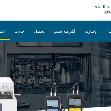
ط الساخن
057
ا
الإخبارية
أشرطة فيديو
تحميل
حالات
الم