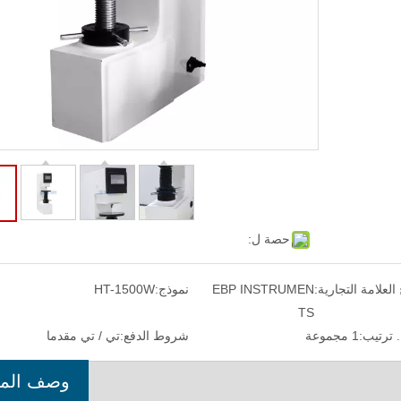
حصة ل:
 العلامة التجارية:
EBP INSTRUMEN
نموذج:
HT-1500W
TS
 ترتيب:
1 مجموعة
شروط الدفع:
تي / تي مقدما
وصف المن