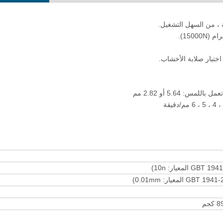
قمية فيكرز صلابة اختبار الماكرو صلبة HV
برمجيات قياس وتحليل المسافة ال
بكاميرا محمولة