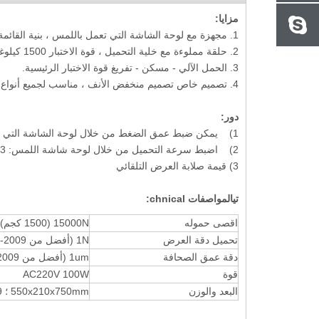
مزايا:
1. مجهزة مع لوحة الشاشة التي تعمل باللمس ، بنية القائمة ، من السهل التشغيل.
2. حلقة مملوءة مع خلية التحميل ، قوة الاختبار 1500 كيلوغرام (15000N).
برنامج قياس صلابة برينل iVision-HB لاختبار
مقياس اختبار صلابة الماكرو التلقائي فيكرز
الر
3. الحمل الآلي - مسكن - تفريغ قوة الاختبار الرئيسية.
4. تصميم خاص تصميم منخفض الأنف ، مناسب لجميع أنواع اختبار صلابة الأخشاب.
دور:
1) يمكن ضبط عمق الضغط من خلال لوحة الشاشة التي تعمل باللمس: 5.64 أو 2.82 مم
2) اضبط سرعة التحميل من خلال لوحة شاشة اللمس: 3 ، 4 ، 5 ، 6 مم/دقيقة
3) قيمة صلابة العرض التلقائي
تي
المواصفات chnical
:
اقصى حموله
15000N (1500 كجم)
تحميل دقة العرض
1N (أفضل من GBT 1941-2009 المعيار: 10n)
دقة عمق الصحافة
1um (أفضل من GBT 1941-2009 المعيار: 0.01mm)
قوة
AC220V 100W
البعد والوزن
550x210x750mm ؛ 89 كجم