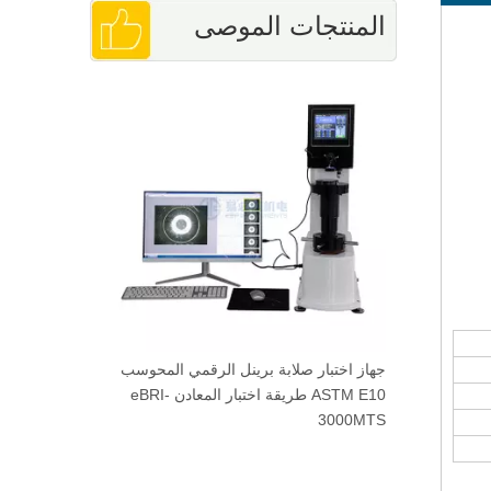
المنتجات الموصى
بادئة برينل
بها
جهاز اختبار صلابة برينل الرقمي المحوسب
اختبار جدار ا
ASTM E10 طريقة اختبار المعادن eBRI-
قياس سماكة
3000MTS