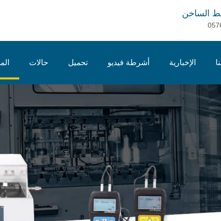
ط الساخن
057
ا
الإخبارية
أشرطة فيديو
تحميل
حالات
الم