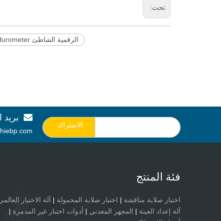
تحت:
الرقمية الشاطئ durometer.
بريد ا

الاشتراك
hiebp.com
فئة المنتج
اختبار صلابة مناقشة
|
اختبار صلابة المحمولة
|
آلة الاختبار العالمي
آلة إعداد العينة
|
المجهر المعدني
|
أدوات اختبار غير المدمرة
|