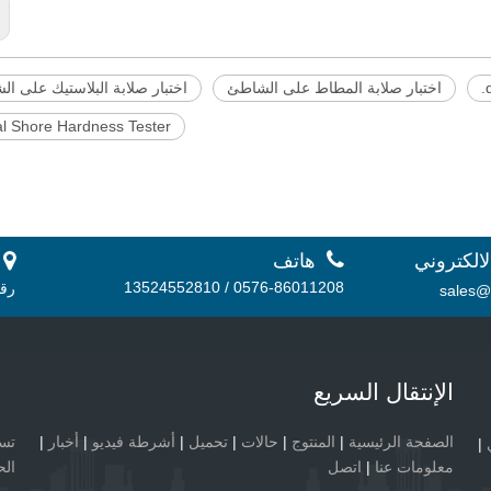
اختبار صلابة المطاط على الشاطئ
اختبار صلابة البلاستيك على ا
al Shore Hardness Tester

لالكتروني
هاتف
 أ.
0576-86011208 / 13524552810
رقم 56، منطقة دانشان الصناعية، 
sales@
الإنتقال السريع
الصفحة الرئيسية
|
المنتوج
|
حالات
|
تحميل
|
أشرطة فيديو
|
أخبار
|
|
معلومات عنا
|
اتصل
الح