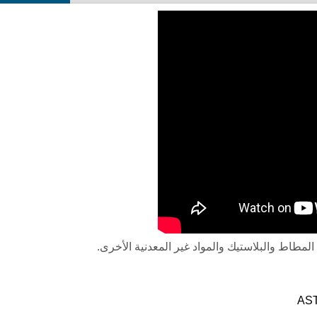
ز اختبار الصلابة الرقمي الصغير من فيكرز
ج يدوي eVIck-1MTS
اختبار البلاستيك