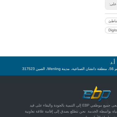
على:
لشاطئ
Digit
د
مدينة Wenling، الصين 317523
تسعى جميع موظفي EBP إلى التنمية بالجودة والبقاء على قيد
ياة بواسطة الخدمة. نحن نتطلع بصدق إلى إقامة علاقة تعاونية