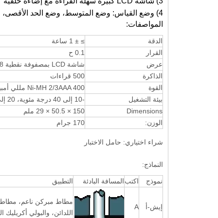
3) شاشة LCD كبيرة سهلة القراءة مع إضاءة خلفية
4) وضع القياس: وضع المتوسط، وضع الحد الأقصى، وضع الحد الأقصى للمتوسط.
المواصفات:
الدقة
≥ ± 1 ساعة
القرار
0.1 ح
عرض
شاشة LCD بمصفوفة نقطية 128*64 مع إضاءة خلفية
الذاكرة
500 قراءات
القوة
Ni-MH 2/3AAA 400 مللي أمبير 3.6 فولت
بيئة التشغيل
-10 إلى 40 درجة مئوية، 20 إلى 80% رطوبة نسبية
Dimensions
150 × 50.5 × 29 ملم
الوزن:
170 جرام
شراء اختياري: حامل الاختبار
النماذج:
نموذج
اكتب
المسافة البادئة
التطبيق
مطاط مبركن ناعم، مطاط طب
إيش-أ
A
اللدائن، والبولي أكريليك ال