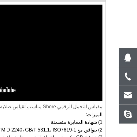
عالمي تناظري روكويل
برمجيات قياس وتحليل المسافة البادئة
جها
المحمولة برينل بالكاميرا
مع بر
مقياس التحمل الرقمي Shore مناسب لقياس صلابة المطاط والبلاستيك والمواد غير المعدنية الأخرى.
الميزات:
1) شهادة المعايرة متضمنة
2) يتوافق مع ASTM D 2240، GB/T 531.1، ISO7619-1