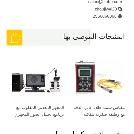
sales@hiebp.com
zhoujiwei29.

2556068868

المنتجات الموصى بها
ي
مقياس سمك طلاء عالي الدقة
المجهر المعدني المقلوب مع
كا
مع وظيفة صفرية تلقائية
برنامج تحليل الصور المجهري
فو
مع