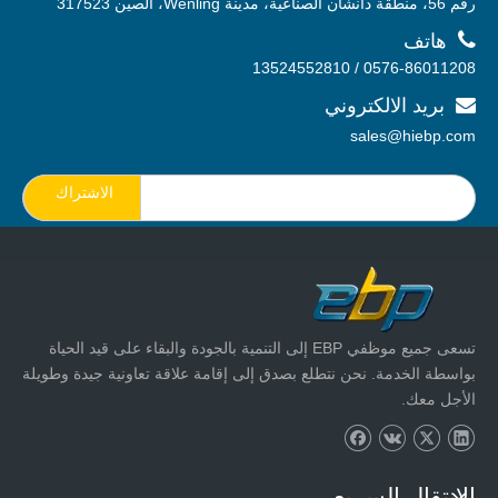
رقم 56، منطقة دانشان الصناعية، مدينة Wenling، الصين 317523

هاتف
0576-86011208 / 13524552810
بريد الالكتروني

sales@hiebp.com
الاشتراك
تسعى جميع موظفي EBP إلى التنمية بالجودة والبقاء على قيد الحياة
بواسطة الخدمة. نحن نتطلع بصدق إلى إقامة علاقة تعاونية جيدة وطويلة
الأجل معك.
الإنتقال السريع