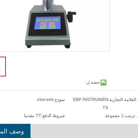
حصة ل:
 العلامة التجارية:
EBP INSTRUMEN
نموذج:
irhd-tnhl.
TS
 ترتيب:
1 مجموعة
شروط الدفع:
TT مقدما
وصف المن