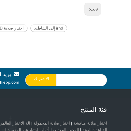
تحت:
irhd إلى الشاطئ
اختبار صلابة IRHD.
بريد ا

الاشتراك
hiebp.com
فئة المنتج
اختبار صلابة مناقشة
|
اختبار صلابة المحمولة
|
آلة الاختبار العالمي
آلة إعداد العينة
|
المجهر المعدني
|
أدوات اختبار غير المدمرة
|