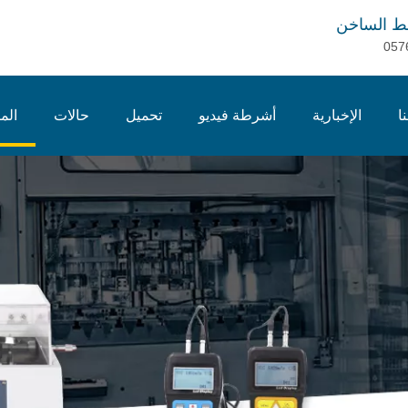
ط الساخن
057
ا
الإخبارية
أشرطة فيديو
تحميل
حالات
الم