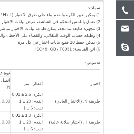
سمات:
1) يمكن تغيير الكرة والقدم بناء على طرق الاختبار (N / H / L)، آلة واحدة يمكن أن تفعل 3 طريقة اختبار.
2) تعمل باللمس التحكم في الشاشة، عرض بيانات الاختبار على الشاشة مباشرة، قراءة البيانات السهلة.
3) مجهزة طابعة مدمجة، يمكن طباعة بيانات الاختبار مباشرة.
4) وظيفة حساب الوقت التلقائي، والقضاء على الأخطاء والتوقيت اليدوي المرهقة، وتحسين كفاءة العمل.
5) يمكن حفظ 10 قطع بيانات اختبار في كل مرة
6) اتبع القياسية: ISO48، GB / T6031
الماكرو الرقمية فيكرز
جهاز اختبار صلابة عالمي رقمي BRV-187.5T
جها
مع خلية تحميل حلقة قريبة
يتبع 6 ASTM E10-12
تخصيص:
قوة عل
اتصل
اختبار
أقطار مم
N
الكرة: 2.5 ± 0.01
طريقة N. (الاختبار العادي)
القدم: 20 ± 1
0.30 ± 0.02.
ثقب: 6 ± 1
الكرة: 1.0 ± 0.01
طريقة H. (اختبار صلابة عالية)
القدم: 20 ± 1
0.30 ± 0.02.
ثقب: 6 ± 1