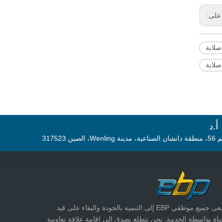
على:
لابة
لابة
د
مدينة Wenling، الصين 317523
تسعى جميع موظفي EBP إلى التنمية بالجودة والبقاء على قيد
ياة بواسطة الخدمة. نحن نتطلع بصدق إلى إقامة علاقة تعاونية