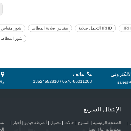
IRHD التحمل صلابة
مقياس صلابة المطاط
شور مقياس ص
شور المطاط ص

لالكتروني
هاتف
 أ.
0576-86011208 / 13524552810
رقم 56، منطقة دانشان الصناعية، 
sales@
الإنتقال السريع
الصفحة الرئيسية
|
المنتوج
|
حالات
|
تحميل
|
أشرطة فيديو
|
أخبار
|
|
معلومات عنا
|
اتصل
الح