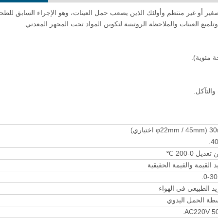
عمل باللمس التحكم R-150TH
 عينة معدنية EMP-1 لتركيب شكل صغير أو غير منتظم وأولئك الذين يصعب حمل العينات، وهو الإجراء السابق للط
لميع العينات والملاحظة الروتينية لتكوين المواد تحت المجهر المعدني.
والتآكل.
30m اختياري)
40
عديل 0-200 ℃
د القيمة والقيمة الحقيقية
0-30
ريد الطبيعي في الهواء
طة الحمل اليدوي
AC220V 50