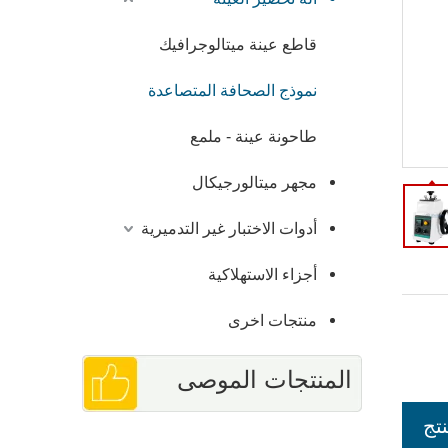
قاطع عينة ميتالوجرافيك
نموذج الصحافة المتصاعدة
طاحونة عينة - ملمع
مجهر ميتالورجيكال
أدوات الاختبار غير التدميرية
أجزاء الاستهلاكية
منتجات اخرى
المنتجات الموصى
تج
خشونة السطح Ra Rz قياس فاحص بسعر