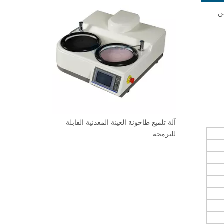
بها
جيد
حن
آلة تلميع طاحونة ال
للبرمجة