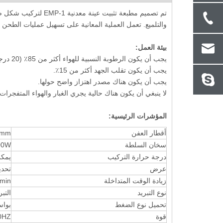
يتبع طريقة اختبار المعادن ISO 6506
مع شاشة ت
تم تصميم مطبعة تثبيت
والتلميع. تعمل العملية المعانية على تسهيل عمليات الطحن وت
بيئة العمل:
يجب أن يكون الرطوبة النسبية للهواء أكثر من 85٪ (20 درجة مئوية).
يجب أن يكون تقلب الجهد أكثر من 15٪.
يجب أن يكون هناك مصدر اهتزاز واضح حولها.
لا ينبغي أن يكون هناك حالية يجري الغبار والهواء المتفجرات 
المؤشرات الرئيسية:
أقطار العفن
m (φ22mm / 45mm
سخان السلطة
0W.
درجة حرارة التركيب
يمكن ت
عرض
تحدي
زيادة الوقت المتداخلة
min.
نوع التبريد
التب
تحميل نوع الضغط
بواس
قوة
HZ.