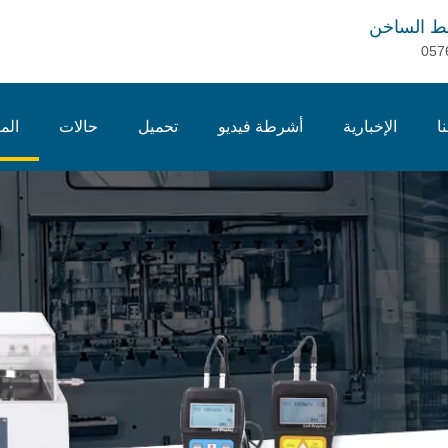
ط الساخن
057
ا
الإخبارية
أشرطة فيديو
تحميل
حالات
الم