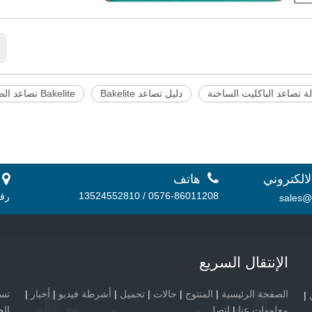
لة تصاعد الباكليت الساخنة
دليل تصاعد Bakelite
Bakelite تصاعد الصحافة

لالكتروني
هاتف
 أ.
0576-86011208 / 13524552810
رقم 56، منطقة دانشان الصناعية، 
sales@
الإنتقال السريع
الصفحة الرئيسية
|
المنتوج
|
حالات
|
تحميل
|
أشرطة فيديو
|
أخبار
|
|
معلومات عنا
|
اتصل
الح