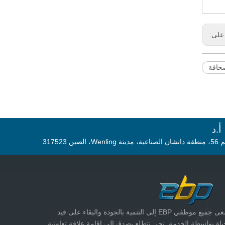
على:
د
مدينة Wenling، الصين 317523
تسعى جميع موظفي EBP إلى التنمية بالجودة والبقاء على قيد
ياة بواسطة الخدمة. نحن نتطلع بصدق إلى إقامة علاقة تعاونية