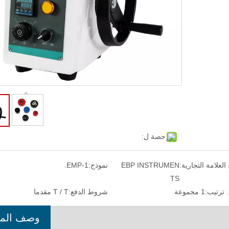
حصة ل:
 العلامة التجارية:
EBP INSTRUMEN
نموذج:
EMP-1.
TS
 ترتيب:
1 مجموعة
شروط الدفع:
T / T مقدما
وصف المن
400mm اختبار الفضاء روكويل اختبار صلابة
مجهر فيديو عالي الدقة EV-200AE